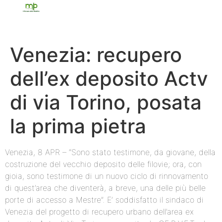
Venezia: recupero
dell’ex deposito Actv
di via Torino, posata
la prima pietra
Venezia, 8 APR – “Sono stato testimone, da giovane, della
costruzione del vecchio deposito delle filovie; ora, con
gioia, sono testimone di un nuovo ciclo di rinnovamento
di quest’area che diventerà, a breve, una delle più belle
porte di accesso a Mestre”. E’ soddisfatto il sindaco di
Venezia del progetto di recupero urbano dell’area ex