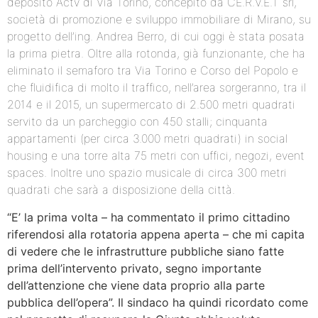
deposito Actv di Via Torino, concepito da CE.R.V.E.T srl,
società di promozione e sviluppo immobiliare di Mirano, su
progetto dell’ing. Andrea Berro, di cui oggi è stata posata
la prima pietra. Oltre alla rotonda, già funzionante, che ha
eliminato il semaforo tra Via Torino e Corso del Popolo e
che fluidifica di molto il traffico, nell’area sorgeranno, tra il
2014 e il 2015, un supermercato di 2.500 metri quadrati
servito da un parcheggio con 450 stalli; cinquanta
appartamenti (per circa 3.000 metri quadrati) in social
housing e una torre alta 75 metri con uffici, negozi, event
spaces. Inoltre uno spazio musicale di circa 300 metri
quadrati che sarà a disposizione della città.
“E’ la prima volta – ha commentato il primo cittadino
riferendosi alla rotatoria appena aperta – che mi capita
di vedere che le infrastrutture pubbliche siano fatte
prima dell’intervento privato, segno importante
dell’attenzione che viene data proprio alla parte
pubblica dell’opera”. Il sindaco ha quindi ricordato come