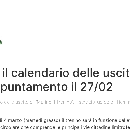
il calendario delle uscit
ppuntamento il 27/02
o delle uscite di “Marino il Trenino”, il servizio ludico di Tiem
 4 marzo (martedì grasso) il trenino sarà in funzione dalle
circolare che comprende le principali vie cittadine limitrofe 