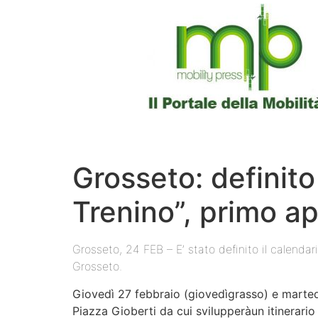
Grosseto: definito 
Trenino”, primo a
Grosseto, 24 FEB – E’ stato definito il calendari
Grosseto.
Giovedì 27 febbraio (giovedìgrasso) e martedì
Piazza Gioberti da cui svilupperàun itinerario 